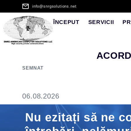
info@snrgsolutions.net
ÎNCEPUT
SERVICII
PR
ACORD
SEMNAT
06.08.2026
Nu ezitați să ne c