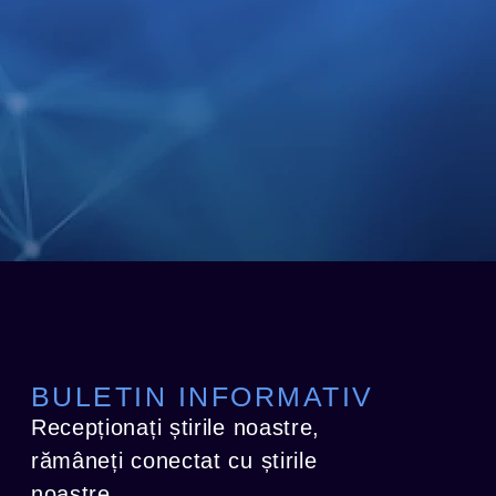
BULETIN INFORMATIV
Recepționați știrile noastre,
rămâneți conectat cu știrile
noastre.