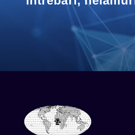
întrebări, nelămur