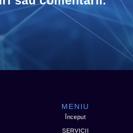
iri sau comentarii.
MENIU
Început
SERVICII