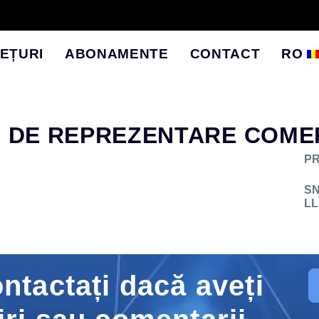
EȚURI
ABONAMENTE
CONTACT
RO
 DE REPREZENTARE COME
PR
S
L
ontactați dacă aveți