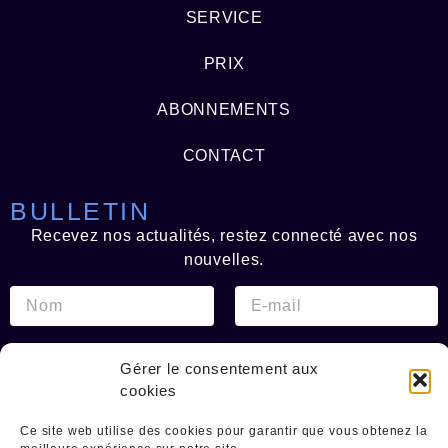
SERVICE
PRIX
ABONNEMENTS
CONTACT
BULLETIN
Recevez nos actualités, restez connecté avec nos
nouvelles.
Gérer le consentement aux
Recevez nos nouvelles
cookies
Agents d'accès
Ce site web utilise des cookies pour garantir que vous obtenez la