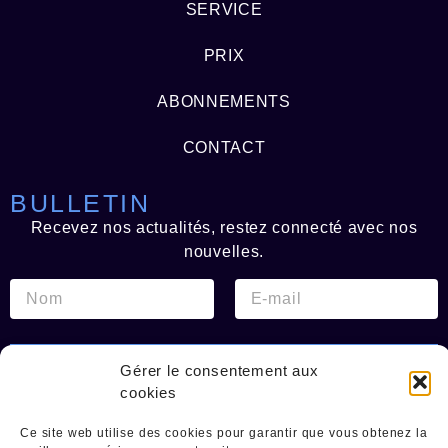
SERVICE
PRIX
ABONNEMENTS
CONTACT
BULLETIN
Recevez nos actualités, restez connecté avec nos
nouvelles.
Recevez nos nouvelles
Gérer le consentement aux
cookies
Agents d'accès
Ce site web utilise des cookies pour garantir que vous obtenez la